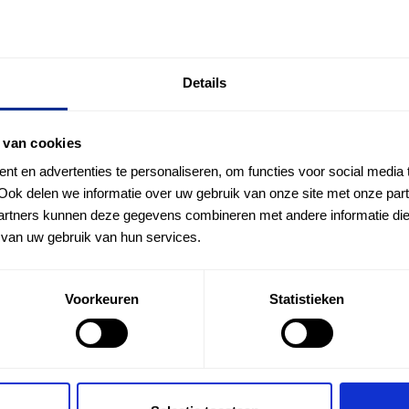
e belooft een
uitgevoerd tijdens het
Details
 uitdaging
e opgebouwd met hun
 van cookies
zijn met sensoren om de
oewel dit systeem
t en advertenties te personaliseren, om functies voor social media
 is om optimale
Ook delen we informatie over uw gebruik van onze site met onze part
 het veld kunnen
rtners kunnen deze gegevens combineren met andere informatie die u
rdoor het maaien en
van uw gebruik van hun services.
plossing
Voorkeuren
Statistieken
p het ontwikkelen van een nieuw prototype dat gebruik
e nieuwe technologie een naadloze en precieze control
en aan de variabele veldomstandigheden, zonder de sch