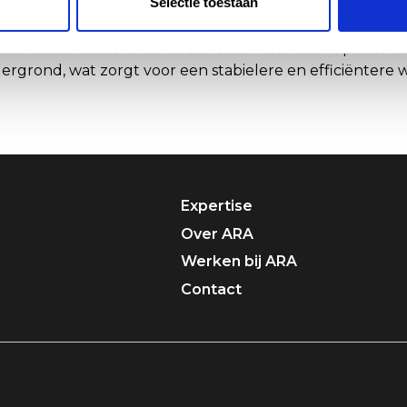
iviteit
Selectie toestaan
 reactietijd en agressiviteit van de diepteregeling aan
elke kleine hobbel of oneffenheid in het veld. In plaat
ergrond, wat zorgt voor een stabielere en efficiëntere 
Expertise
Over ARA
Werken bij ARA
Contact