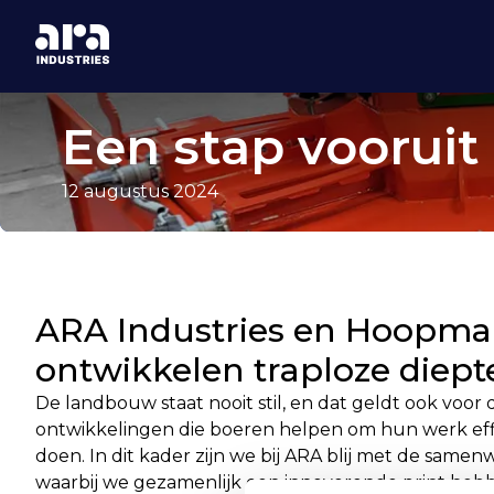
Een stap voorui
12 augustus 2024
ARA Industries en Hoopm
ontwikkelen traploze diept
De landbouw staat nooit stil, en dat geldt ook voor
ontwikkelingen die boeren helpen om hun werk effi
doen. In dit kader zijn we bij ARA blij met de same
waarbij we gezamenlijk een innoverende print heb