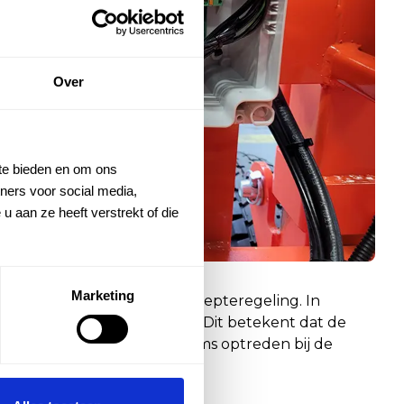
Over
 te bieden en om ons
ners voor social media,
 aan ze heeft verstrekt of die
Marketing
 maakt van een traploze diepteregeling. In
e over de diepteaanpassing. Dit betekent dat de
okkerige bewegingen die soms optreden bij de