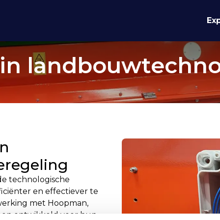
Exp
t in landbouwtechno
an
eregeling
 de technologische
ciënter en effectiever te
nwerking met
Hoopman
,
ben ontwikkeld voor hun