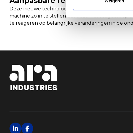
Aanpasbare reactietijd en agress
Weigeren
Deze nieuwe technologie heeft de mogelijkheid om de
machine zo in te stellen dat deze niet reageert op 
te reageren op belangrijke veranderingen in de ond