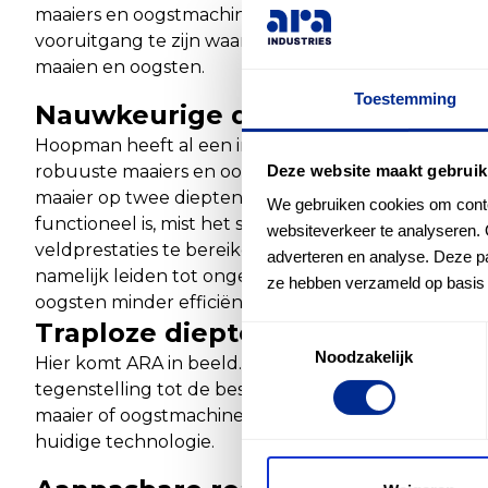
maaiers en oogstmachines. Deze nieuwe technologi
vooruitgang te zijn waarop diepteaanpassing wordt 
maaien en oogsten.
Toestemming
Nauwkeurige diepteregeling als
Hoopman heeft al een indrukwekkende reputati
Deze website maakt gebruik
robuuste maaiers en oogstmachines, die uitgerust 
maaier op twee diepteniveaus te laten opereren. H
We gebruiken cookies om conten
functioneel is, mist het soms de verfijning die nodig
websiteverkeer te analyseren. 
veldprestaties te bereiken. Kleine oneffenheden in
adverteren en analyse. Deze pa
namelijk leiden tot ongewenste aanpassingen, waa
ze hebben verzameld op basis 
oogsten minder efficiënt verloopt.
Traploze diepteaanpassing als o
Toestemmingsselectie
Noodzakelijk
Hier komt ARA in beeld. We hebben ons toegelegd o
tegenstelling tot de bestaande systemen, biedt dez
maaier of oogstmachine zich vloeiend kan aanpass
huidige technologie.