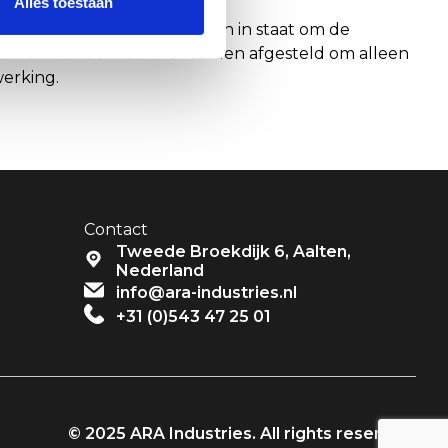
Alles toestaan
 te passen. Dit stelt Hoopman in staat om de
s daarvan kan de machine worden afgesteld om alleen
werking.
Contact
Tweede Broekdijk 6, Aalten,
Nederland
info@ara-industries.nl
+31 (0)543 47 25 01
© 2025 ARA Industries. All rights reserved.