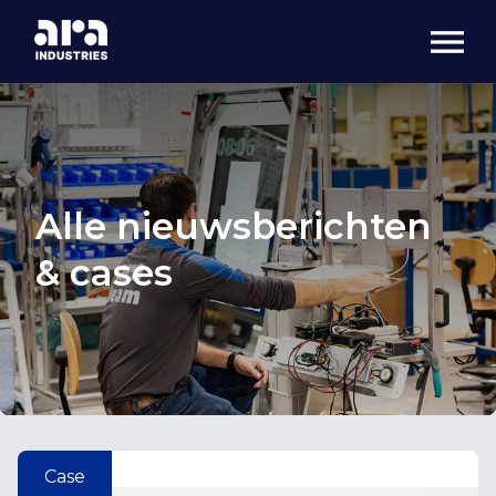
Alle nieuwsberichten
& cases
Case