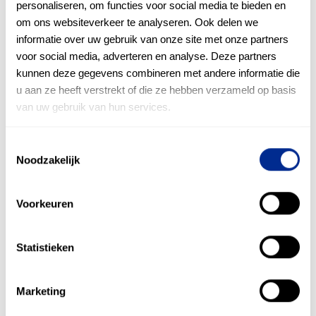
personaliseren, om functies voor social media te bieden en
om ons websiteverkeer te analyseren. Ook delen we
Deze educatieve ervaring ging verder met het
informatie over uw gebruik van onze site met onze partners
gastcollege van Frank te Hennepe, algemeen
voor social media, adverteren en analyse. Deze partners
directeur van ARA Industries, aan de studenten van
kunnen deze gegevens combineren met andere informatie die
Technische Bedrijfskunde aan het HAN College. Op
u aan ze heeft verstrekt of die ze hebben verzameld op basis
deze oriëntatiedag werden verschillende minors en
van uw gebruik van hun services.
studies besproken, en de impact ervan op
toekomstige loopbanen werd belicht. ARA
Industries, als actieve partner van de HAN, heeft
Toestemmingsselectie
Noodzakelijk
een cruciale rol gespeeld in het bieden van een
realistisch beeld van het bedrijfsleven en de kansen
binnen Technische Bedrijfskunde.
Voorkeuren
In een wereld van schijnbaar eindeloze opties is
deze investering in kennis en ervaring een
Statistieken
begeleiding naar succesvolle toekomstige carrières.
Marketing